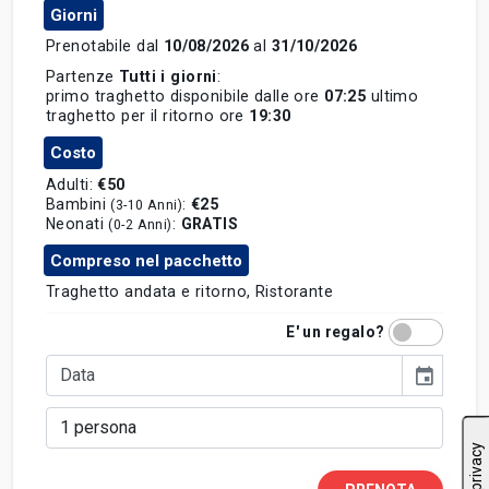
Giorni
Prenotabile dal
10/08/2026
al
31/10/2026
lun
mar
mer
gio
ven
sab
dom
Partenze
Tutti i giorni
:
27
28
29
30
31
1
2
primo traghetto disponibile dalle ore
07:25
ultimo
traghetto per il ritorno ore
19:30
3
4
5
6
7
8
9
Costo
10
11
12
13
14
15
16
Adulti:
€50
17
18
19
20
21
22
23
Bambini
:
€25
(3-10 Anni)
Neonati
:
GRATIS
(0-2 Anni)
24
25
26
27
28
29
30
Compreso nel pacchetto
31
1
2
3
4
5
6
Traghetto andata e ritorno, Ristorante
OGGI
CANCELLA
CHIUDI
E' un regalo?
event